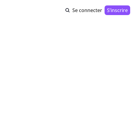
Se connecter
S’inscrire
 !)
votre 
 
ts marketing en 
currents vont 