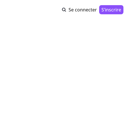
Se connecter
S’inscrire
ooster 
t des contenus 